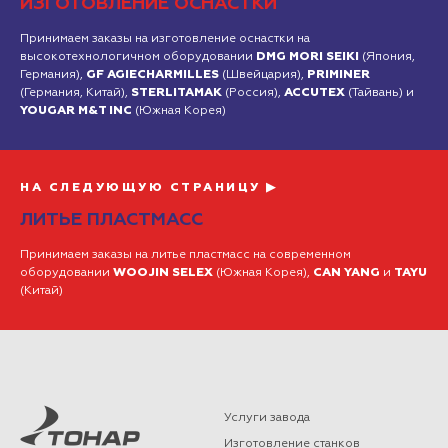
ИЗГОТОВЛЕНИЕ ОСНАСТКИ
Принимаем заказы на изготовление оснастки на
высокотехнологичном оборудовании
DMG MORI SEIKI
(Япония,
Германия),
GF AGIECHARMILLES
(Швейцария),
PRIMINER
(Германия, Китай),
STERLITAMAK
(Россия),
ACCUTEX
(Тайвань) и
YOUGAR M&T INC
(Южная Корея)
НА СЛЕДУЮЩУЮ СТРАНИЦУ ▶
ЛИТЬЕ ПЛАСТМАСС
Принимаем заказы на литье пластмасс на современном
оборудовании
WOOJIN SELEX
(Южная Корея),
CAN YANG
и
TAYU
(Китай)
Услуги завода
Изготовление станков