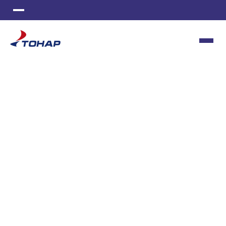
ИЗГОТОВЛЕНИЕ СТАНКОВ
МЕТАЛЛООБРАБОТКА
ИНСТРУМЕНТАЛЬНОЕ ПРОИЗВОДСТВО
ПОЛИМЕРНАЯ ОКРАСКА
ЛИТЬЕ ПЛАСТМАСС
ШВЕЙНОЕ ПРОИЗВОДСТВО