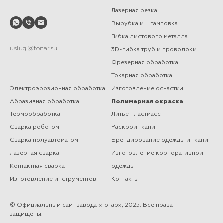
Лазерная резка
Вырубка и штамповка
Гибка листового металла
uslugi@tonar.su
3D-гибка труб и проволоки
Фрезерная обработка
Токарная обработка
Электроэрозионная обработка
Изготовление оснастки
Абразивная обработка
Полимерная окраска
Термообработка
Литье пластмасс
Сварка роботом
Раскрой ткани
Сварка полуавтоматом
Брендирование одежды и ткани
Лазерная сварка
Изготовление корпоративной
Контактная сварка
одежды
Изготовление инструментов
Контакты
© Официальный сайт завода «Тонар», 2025. Все права
защищены.