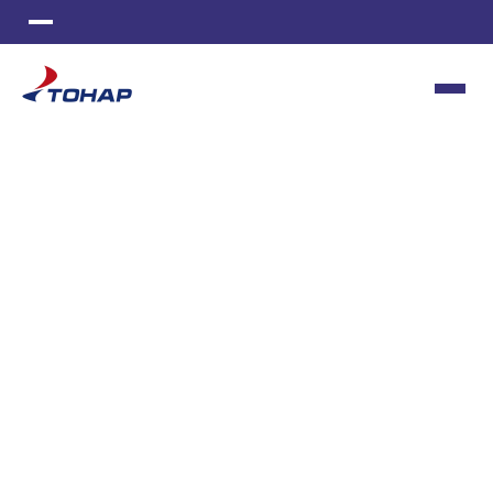
ИЗГОТОВЛЕНИЕ СТАНКОВ
МЕТАЛЛООБРАБОТКА
ИНСТРУМЕНТАЛЬНОЕ ПРОИЗВОДСТВО
ПОЛИМЕРНАЯ ОКРАСКА
ЛИТЬЕ ПЛАСТМАСС
ШВЕЙНОЕ ПРОИЗВОДСТВО