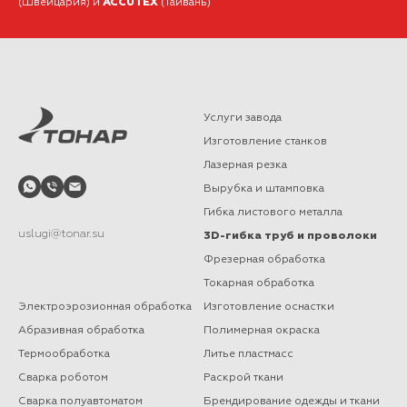
(Швейцария) и
ACCUTEX
(Тайвань)
Услуги завода
Изготовление станков
Лазерная резка
Вырубка и штамповка
Гибка листового металла
uslugi@tonar.su
3D-гибка труб и проволоки
Фрезерная обработка
Токарная обработка
Электроэрозионная обработка
Изготовление оснастки
Абразивная обработка
Полимерная окраска
Термообработка
Литье пластмасс
Сварка роботом
Раскрой ткани
Сварка полуавтоматом
Брендирование одежды и ткани