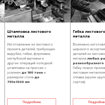
Штамповка листового
Гибка листового
металла
металла
Изготовление из листового
Возможно изготовле
проката деталей, требующих
широкого ассортимен
вырубки, гибки, формовки,
деталей из листового
неглубокой вытяжки и
металла
любых разм
других операций холодной
разнообразного д
штамповки на прессах с
Гибку можно производ
усилием
до 160 тонн
и
листовым металлом л
размером стола
до
сплава (кроме хрупки
750х1300 мм
сортов)
Подробнее
Подробнее