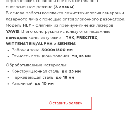
нержавеющих сплавов и цветных металлов в
многосменном режиме (
3 смены
).
В основе работы комплекса лежит технология генерации
лазерного луча с помощью оптоволоконного резонатора.
Модель
HLF
- флагман из премиум-линейки лазеров
YAWEI
. В его конструкции используются надежные
немецкие
комплектующие -
THK
,
PRECITEC
,
WITTENSTEIN/ALPHA
и
SIEMENS
.
Рабочая зона:
3000х1500 мм
Точность позиционирования:
±0,05 мм
Обрабатываемые материалы:
Конструкционная сталь:
до 25 мм
Нержавеющая сталь:
до 18 мм
Алюминий:
до 10 мм
Оставить заявку