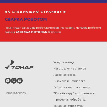
НА СЛЕДУЮЩУЮ СТРАНИЦУ ▶
СВАРКА РОБОТОМ
Принимаем заказы на роботизированную сварку металла роботом
фирмы
YASKAWA MOTOMAN
(Япония)
Услуги завода
Изготовление станков
Лазерная резка
Вырубка и штамповка
Гибка листового металла
uslugi@tonar.su
3D-гибка труб и проволоки
Фрезерная обработка
Токарная обработка