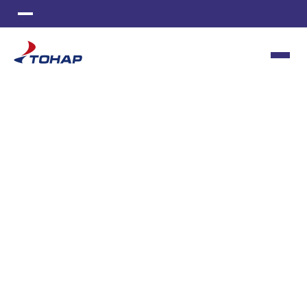
ИЗГОТОВЛЕНИЕ СТАНКОВ
МЕТАЛЛООБРАБОТКА
ИНСТРУМЕНТАЛЬНОЕ ПРОИЗВОДСТВО
ПОЛИМЕРНАЯ ОКРАСКА
ЛИТЬЕ ПЛАСТМАСС
ШВЕЙНОЕ ПРОИЗВОДСТВО