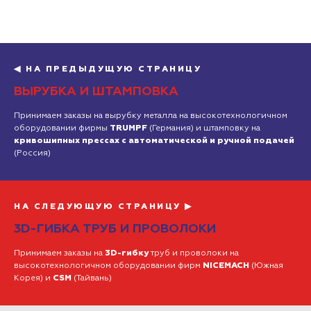
◀ НА ПРЕДЫДУЩУЮ СТРАНИЦУ
ВЫРУБКА И ШТАМПОВКА
Принимаем заказы на вырубку металла на высокотехнологичном
оборудовании фирмы
TRUMPF
(Германия) и штамповку на
кривошипных прессах с автоматической и ручной подачей
(Россия)
НА СЛЕДУЮЩУЮ СТРАНИЦУ ▶
3D-ГИБКА ТРУБ И ПРОВОЛОКИ
Принимаем заказы на
3D-гибку
труб и проволоки на
высокотехнологичном оборудовании фирм
NICEMACH
(Южная
Корея) и
CSM
(Тайвань)