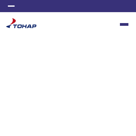
ИЗГОТОВЛЕНИЕ СТАНКОВ
МЕТАЛЛООБРАБОТКА
ИНСТРУМЕНТАЛЬНОЕ ПРОИЗВОДСТВО
ПОЛИМЕРНАЯ ОКРАСКА
ЛИТЬЕ ПЛАСТМАСС
ШВЕЙНОЕ ПРОИЗВОДСТВО