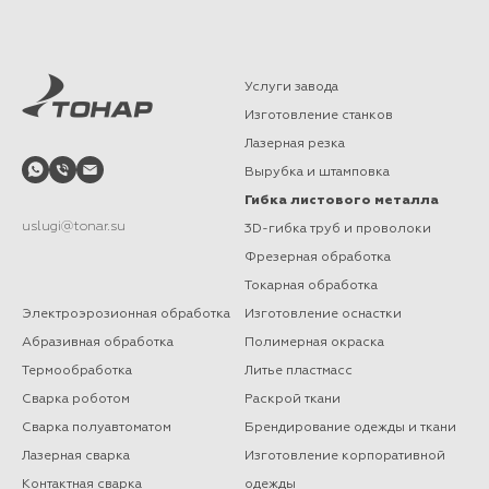
Услуги завода
Изготовление станков
Лазерная резка
Вырубка и штамповка
Гибка листового металла
uslugi@tonar.su
3D-гибка труб и проволоки
Фрезерная обработка
Токарная обработка
Электроэрозионная обработка
Изготовление оснастки
Абразивная обработка
Полимерная окраска
Термообработка
Литье пластмасс
Сварка роботом
Раскрой ткани
Сварка полуавтоматом
Брендирование одежды и ткани
Лазерная сварка
Изготовление корпоративной
Контактная сварка
одежды