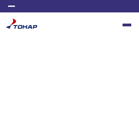
ИЗГОТОВЛЕНИЕ СТАНКОВ
МЕТАЛЛООБРАБОТКА
ИНСТРУМЕНТАЛЬНОЕ ПРОИЗВОДСТВО
ПОЛИМЕРНАЯ ОКРАСКА
ЛИТЬЕ ПЛАСТМАСС
ШВЕЙНОЕ ПРОИЗВОДСТВО